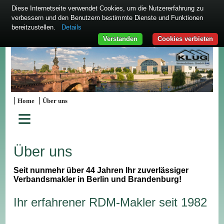
Diese Internetseite verwendet Cookies, um die Nutzererfahrung zu
verbessern und den Benutzern bestimmte Dienste und Funktionen
bereitzustellen.
Details
Verstanden
Cookies verbieten
|
|
Home
Über uns
≡
Über uns
Seit nunmehr über 44 Jahren Ihr zuverlässiger
Verbandsmakler in Berlin und Brandenburg!
Ihr erfahrener RDM-Makler seit 1982