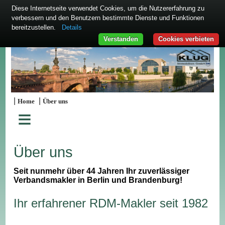
Diese Internetseite verwendet Cookies, um die Nutzererfahrung zu
verbessern und den Benutzern bestimmte Dienste und Funktionen
bereitzustellen.
Details
Verstanden
Cookies verbieten
|
|
Home
Über uns
≡
Über uns
Seit nunmehr über 44 Jahren Ihr zuverlässiger
Verbandsmakler in Berlin und Brandenburg!
Ihr erfahrener RDM-Makler seit 1982