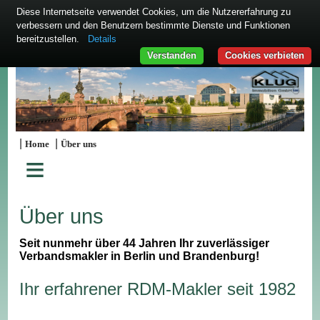
Diese Internetseite verwendet Cookies, um die Nutzererfahrung zu
verbessern und den Benutzern bestimmte Dienste und Funktionen
bereitzustellen.
Details
Verstanden
Cookies verbieten
|
|
Home
Über uns
≡
Über uns
Seit nunmehr über 44 Jahren Ihr zuverlässiger
Verbandsmakler in Berlin und Brandenburg!
Ihr erfahrener RDM-Makler seit 1982