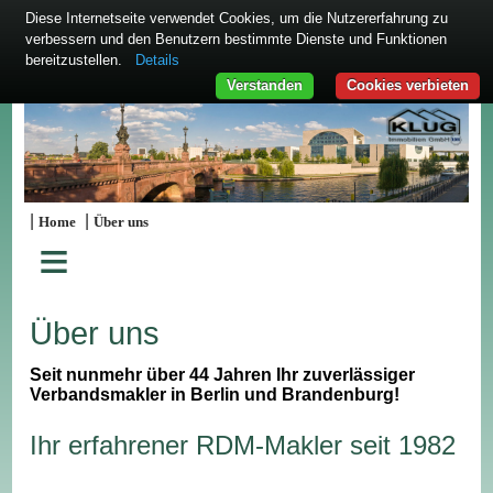
Diese Internetseite verwendet Cookies, um die Nutzererfahrung zu
verbessern und den Benutzern bestimmte Dienste und Funktionen
bereitzustellen.
Details
Verstanden
Cookies verbieten
|
|
Home
Über uns
≡
Über uns
Seit nunmehr über 44 Jahren Ihr zuverlässiger
Verbandsmakler in Berlin und Brandenburg!
Ihr erfahrener RDM-Makler seit 1982