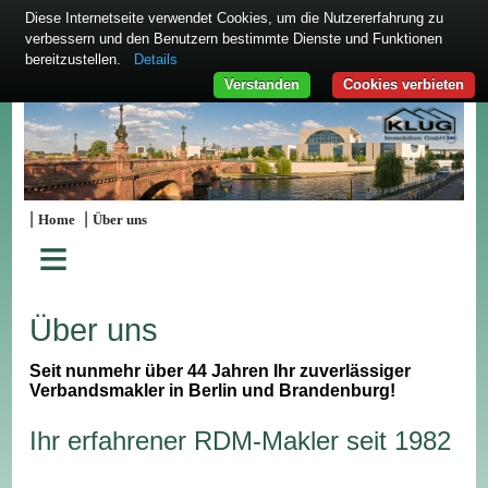
Diese Internetseite verwendet Cookies, um die Nutzererfahrung zu
verbessern und den Benutzern bestimmte Dienste und Funktionen
bereitzustellen.
Details
Verstanden
Cookies verbieten
|
|
Home
Über uns
≡
Über uns
Seit nunmehr über 44 Jahren Ihr zuverlässiger
Verbandsmakler in Berlin und Brandenburg!
Ihr erfahrener RDM-Makler seit 1982