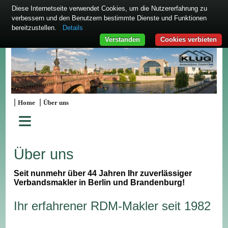
Diese Internetseite verwendet Cookies, um die Nutzererfahrung zu
verbessern und den Benutzern bestimmte Dienste und Funktionen
bereitzustellen.
Details
Verstanden
Cookies verbieten
|
|
Home
Über uns
≡
Über uns
Seit nunmehr über 44 Jahren Ihr zuverlässiger
Verbandsmakler in Berlin und Brandenburg!
Ihr erfahrener RDM-Makler seit 1982