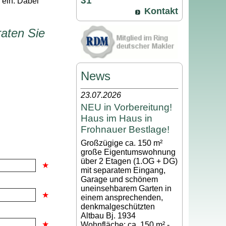
31
 ein. Dabei
Kontakt
aten Sie
News
23.07.2026
NEU in Vorbereitung!
Haus im Haus in
Frohnauer Bestlage!
Großzügige ca. 150 m²
große Eigentumswohnung
über 2 Etagen (1.OG + DG)
mit separatem Eingang,
Garage und schönem
uneinsehbarem Garten in
einem ansprechenden,
denkmalgeschützten
Altbau Bj. 1934
Wohnfläche: ca. 150 m² -