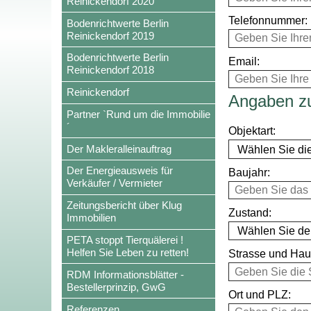
Reinickendorf 2020
Telefonnummer:
Bodenrichtwerte Berlin
Reinickendorf 2019
Bodenrichtwerte Berlin
Email:
Reinickendorf 2018
Reinickendorf
Angaben z
Partner `Rund um die Immobilie
´
Objektart:
Der Makleralleinauftrag
Der Energieausweis für
Baujahr:
Verkäufer / Vermieter
Zeitungsbericht über Klug
Zustand:
Immobilien
PETA stoppt Tierquälerei !
Helfen Sie Leben zu retten!
Strasse und Ha
RDM Informationsblätter -
Bestellerprinzip, GwG
Ort und PLZ:
Referenzen