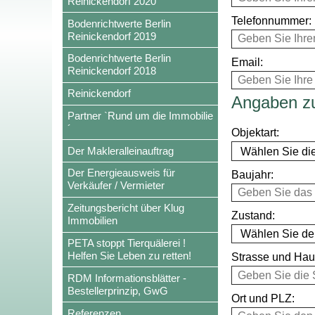
Reinickendorf 2020
Telefonnummer:
Bodenrichtwerte Berlin
Reinickendorf 2019
Bodenrichtwerte Berlin
Email:
Reinickendorf 2018
Reinickendorf
Angaben z
Partner `Rund um die Immobilie
´
Objektart:
Der Makleralleinauftrag
Der Energieausweis für
Baujahr:
Verkäufer / Vermieter
Zeitungsbericht über Klug
Zustand:
Immobilien
PETA stoppt Tierquälerei !
Helfen Sie Leben zu retten!
Strasse und Ha
RDM Informationsblätter -
Bestellerprinzip, GwG
Ort und PLZ:
Referenzen