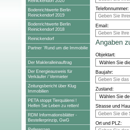
Reinickendorf 2020
Telefonnummer:
Bodenrichtwerte Berlin
Reinickendorf 2019
Bodenrichtwerte Berlin
Email:
Reinickendorf 2018
Reinickendorf
Angaben z
Partner `Rund um die Immobilie
´
Objektart:
Der Makleralleinauftrag
Der Energieausweis für
Baujahr:
Verkäufer / Vermieter
Zeitungsbericht über Klug
Zustand:
Immobilien
PETA stoppt Tierquälerei !
Helfen Sie Leben zu retten!
Strasse und Ha
RDM Informationsblätter -
Bestellerprinzip, GwG
Ort und PLZ:
Referenzen