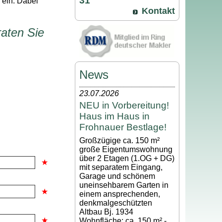
31
 ein. Dabei
Kontakt
aten Sie
News
23.07.2026
NEU in Vorbereitung!
Haus im Haus in
Frohnauer Bestlage!
Großzügige ca. 150 m²
große Eigentumswohnung
über 2 Etagen (1.OG + DG)
mit separatem Eingang,
Garage und schönem
uneinsehbarem Garten in
einem ansprechenden,
denkmalgeschützten
Altbau Bj. 1934
Wohnfläche: ca. 150 m² -