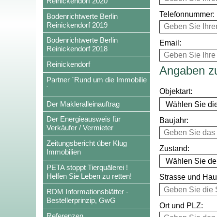
Reinickendorf 2020
Telefonnummer:
Bodenrichtwerte Berlin
Reinickendorf 2019
Bodenrichtwerte Berlin
Email:
Reinickendorf 2018
Reinickendorf
Angaben z
Partner `Rund um die Immobilie
´
Objektart:
Der Makleralleinauftrag
Der Energieausweis für
Baujahr:
Verkäufer / Vermieter
Zeitungsbericht über Klug
Zustand:
Immobilien
PETA stoppt Tierquälerei !
Helfen Sie Leben zu retten!
Strasse und Ha
RDM Informationsblätter -
Bestellerprinzip, GwG
Ort und PLZ:
Referenzen