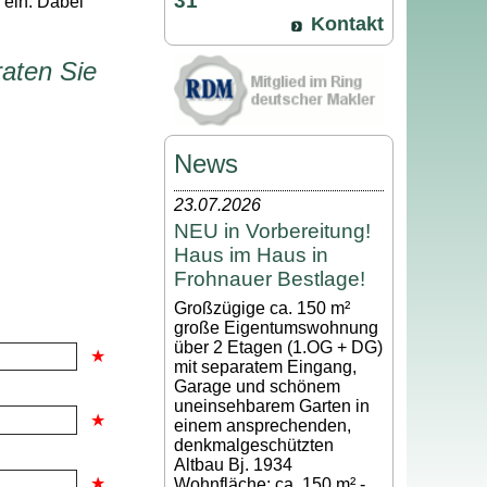
31
 ein. Dabei
Kontakt
aten Sie
News
23.07.2026
NEU in Vorbereitung!
Haus im Haus in
Frohnauer Bestlage!
Großzügige ca. 150 m²
große Eigentumswohnung
über 2 Etagen (1.OG + DG)
mit separatem Eingang,
Garage und schönem
uneinsehbarem Garten in
einem ansprechenden,
denkmalgeschützten
Altbau Bj. 1934
Wohnfläche: ca. 150 m² -